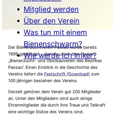
Über den Verein
Mitglied werden
Über den Verein
Was tun mit einem
Bienenschwarm?
Der Bienenzuchtverein Passau wurde bereits
Wie werde ich Imker?
1899 gegründet – damals unter dem Namen
„Bienenzucht- und Obstbauverein des Bezirkes
Passau“. Einen Einblick in die Geschichte des
Vereins liefert die
Festschrift (Download)
zum
100 jährigen bestehen des Vereins.
Derzeit gehören dem Verein gut 200 Mitglieder
an. Unter den Mitgliedern sind auch einige
Ehrenmitglieder die durch ihre Treue und Tatkraft
eine wichtige Stütze des Vereins sind.