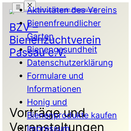
Aktivitäten des Vereins
Bienenfreundlicher
BZV –
Garten
Bienenzuchtverein
Bienengesundheit
Passau e.V.
Datenschutzerklärung
Formulare und
Informationen
Honig und
Vorträge und
Bienenprodukte kaufen
Veranstaltungen
Impressum